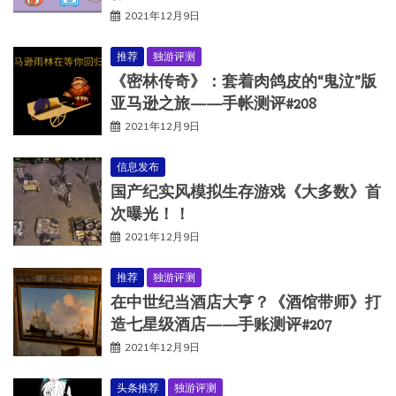
2021年12月9日
推荐
独游评测
《密林传奇》：套着肉鸽皮的“鬼泣”版
亚马逊之旅——手帐测评#208
2021年12月9日
信息发布
国产纪实风模拟生存游戏《大多数》首
次曝光！！
2021年12月9日
推荐
独游评测
在中世纪当酒店大亨？《酒馆带师》打
造七星级酒店——手账测评#207
2021年12月9日
头条推荐
独游评测