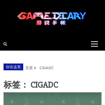
跳
至
内
容
羽风手帐姬
创造最好的内容
你在这里
主页
CIGADC
标签：
CIGADC