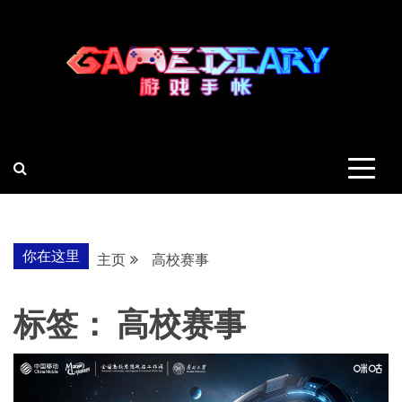
跳
至
内
容
羽风手帐姬
创造最好的内容
你在这里
主页
高校赛事
标签：
高校赛事