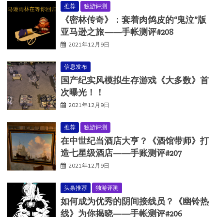
推荐
独游评测
《密林传奇》：套着肉鸽皮的“鬼泣”版
亚马逊之旅——手帐测评#208
2021年12月9日
信息发布
国产纪实风模拟生存游戏《大多数》首
次曝光！！
2021年12月9日
推荐
独游评测
在中世纪当酒店大亨？《酒馆带师》打
造七星级酒店——手账测评#207
2021年12月9日
头条推荐
独游评测
如何成为优秀的阴间接线员？《幽铃热
线》为你揭晓——手帐测评#206