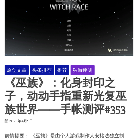
原创文章
头条推荐
推荐
独游评测
《巫族》：化身封印之
子，动动手指重新光复巫
族世界——手帐测评#353
2023年4月5日
前情提要： 《巫族》是由个人游戏制作人安格法独立制