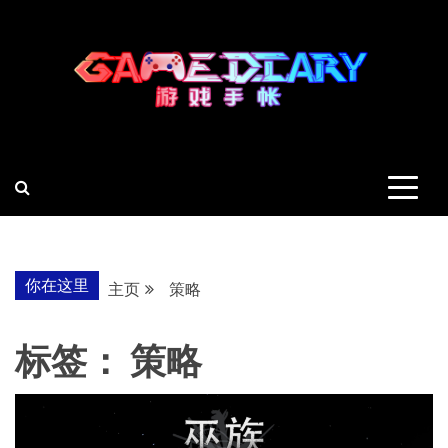
跳
至
内
容
羽风手帐姬
创造最好的内容
你在这里
主页
策略
标签：
策略