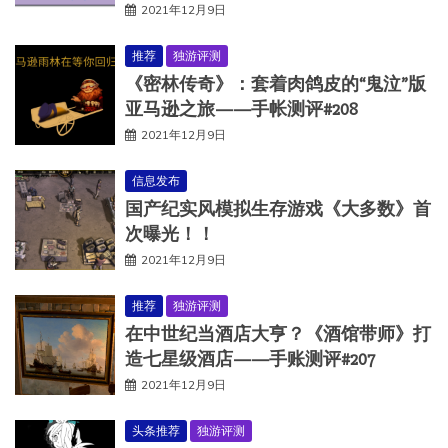
2021年12月9日
推荐
独游评测
《密林传奇》：套着肉鸽皮的“鬼泣”版
亚马逊之旅——手帐测评#208
2021年12月9日
信息发布
国产纪实风模拟生存游戏《大多数》首
次曝光！！
2021年12月9日
推荐
独游评测
在中世纪当酒店大亨？《酒馆带师》打
造七星级酒店——手账测评#207
2021年12月9日
头条推荐
独游评测