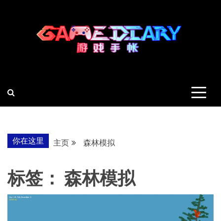
跳
至
内
容
羽风手帐姬
创造最好的内容
你在这里
主页
森林模拟
标签：
森林模拟