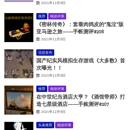
2021年12月9日
推荐
独游评测
《密林传奇》：套着肉鸽皮的“鬼泣”版
亚马逊之旅——手帐测评#208
2021年12月9日
信息发布
国产纪实风模拟生存游戏《大多数》首
次曝光！！
2021年12月9日
推荐
独游评测
在中世纪当酒店大亨？《酒馆带师》打
造七星级酒店——手账测评#207
2021年12月9日
头条推荐
独游评测