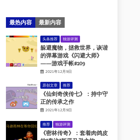
最热内容
最新内容
头条推荐
独游评测
躲避魔物，拯救世界，诙谐
的弹幕游戏《闪避大师》
——游戏手帐#209
2021年12月9日
原创文章
推荐
《仙剑奇侠传七》：持中守
正的传承之作
2021年12月9日
推荐
独游评测
《密林传奇》：套着肉鸽皮