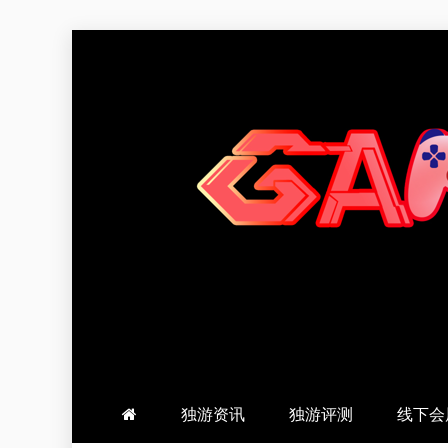
跳
至
内
容
羽风手帐姬
创造最好的内容
独游资讯
独游评测
线下会