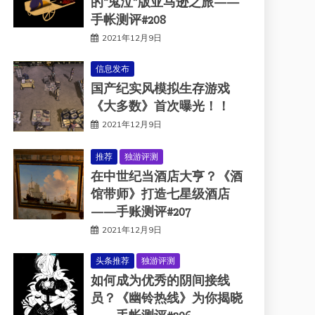
的“鬼泣”版亚马逊之旅——
手帐测评#208
2021年12月9日
信息发布
国产纪实风模拟生存游戏
《大多数》首次曝光！！
2021年12月9日
推荐
独游评测
在中世纪当酒店大亨？《酒
馆带师》打造七星级酒店
——手账测评#207
2021年12月9日
头条推荐
独游评测
如何成为优秀的阴间接线
员？《幽铃热线》为你揭晓