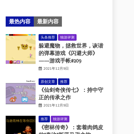
最热内容
最新内容
头条推荐
独游评测
躲避魔物，拯救世界，诙谐
的弹幕游戏《闪避大师》
——游戏手帐#209
2021年12月9日
原创文章
推荐
《仙剑奇侠传七》：持中守
正的传承之作
2021年12月9日
推荐
独游评测
《密林传奇》：套着肉鸽皮