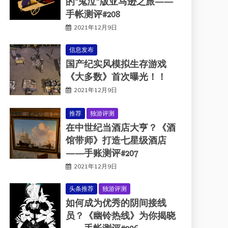
的“鬼泣”版亚马逊之旅——
手帐测评#208
2021年12月9日
信息发布
国产纪实风模拟生存游戏
《大多数》首次曝光！！
2021年12月9日
推荐
独游评测
在中世纪当酒店大亨？《酒
馆带师》打造七星级酒店
——手账测评#207
2021年12月9日
头条推荐
独游评测
如何成为优秀的阴间接线
员？《幽铃热线》为你揭晓