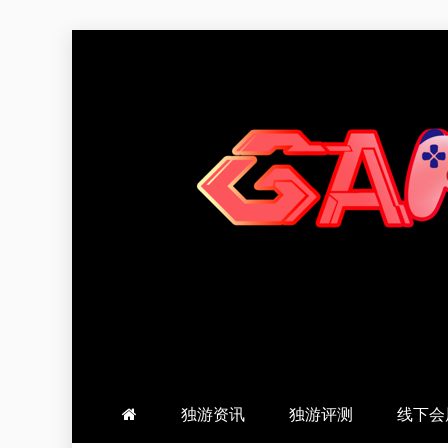
跳
至
内
容
羽风手帐姬
创造最好的内容
独游资讯
独游评测
线下会