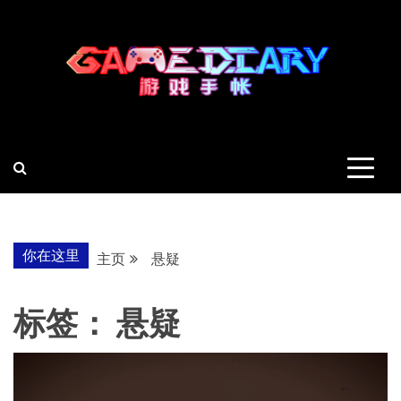
跳
至
内
容
羽风手帐姬
创造最好的内容
你在这里
主页
悬疑
标签：
悬疑