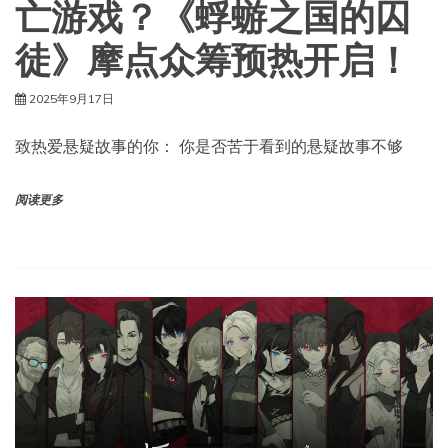
亡游戏？《蜉蝣之国的囚
徒》摩点众筹预热开启！
2025年9月17日
致热爱悬疑故事的你： 你是否苦于看到的悬疑故事不够
阅读更多