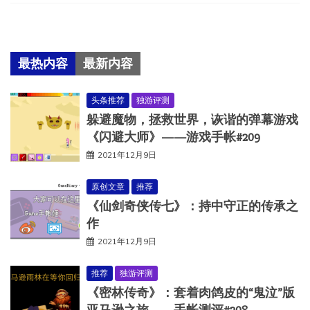
最热内容
最新内容
头条推荐
独游评测
躲避魔物，拯救世界，诙谐的弹幕游戏
《闪避大师》——游戏手帐#209
2021年12月9日
原创文章
推荐
《仙剑奇侠传七》：持中守正的传承之
作
2021年12月9日
推荐
独游评测
《密林传奇》：套着肉鸽皮的“鬼泣”版
亚马逊之旅——手帐测评#208