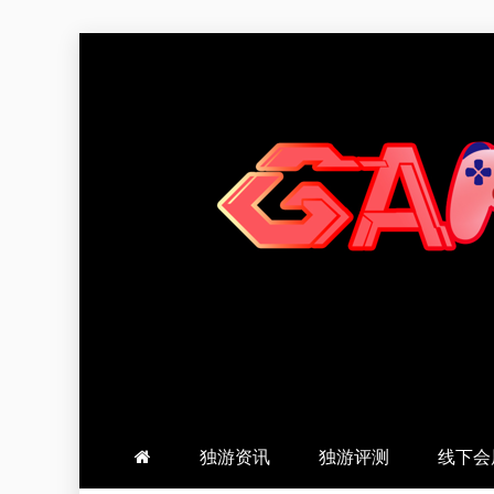
跳
至
内
容
羽风手帐姬
创造最好的内容
独游资讯
独游评测
线下会