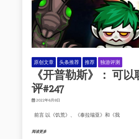
原创文章
头条推荐
推荐
独游评测
《开普勒斯》： 可以
评#247
2022年6月8日
前言 以《饥荒》、《泰拉瑞亚》和《我
阅读更多