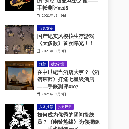
的“鬼泣”版亚马逊之旅——
手帐测评#208
2021年12月9日
信息发布
国产纪实风模拟生存游戏
《大多数》首次曝光！！
2021年12月9日
推荐
独游评测
在中世纪当酒店大亨？《酒
馆带师》打造七星级酒店
——手账测评#207
2021年12月9日
头条推荐
独游评测
如何成为优秀的阴间接线
员？《幽铃热线》为你揭晓