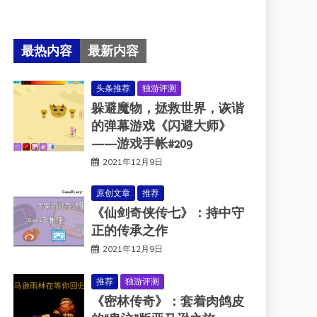
最热内容
最新内容
头条推荐
独游评测
躲避魔物，拯救世界，诙谐
的弹幕游戏《闪避大师》
——游戏手帐#209
2021年12月9日
原创文章
推荐
《仙剑奇侠传七》：持中守
正的传承之作
2021年12月9日
推荐
独游评测
《密林传奇》：套着肉鸽皮