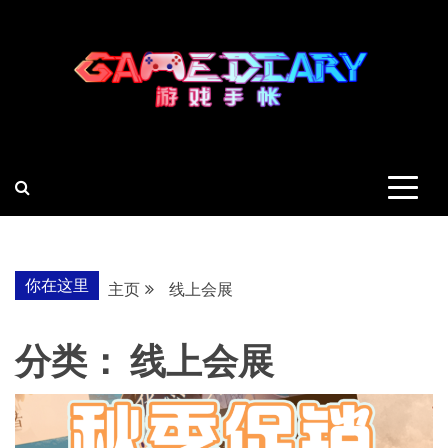
跳
至
内
容
羽风手帐姬
创造最好的内容
你在这里
主页
线上会展
分类：
线上会展