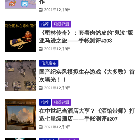
作
2021年12月9日
推荐
独游评测
《密林传奇》：套着肉鸽皮的“鬼泣”版
亚马逊之旅——手帐测评#208
2021年12月9日
信息发布
国产纪实风模拟生存游戏《大多数》首
次曝光！！
2021年12月9日
推荐
独游评测
在中世纪当酒店大亨？《酒馆带师》打
造七星级酒店——手账测评#207
2021年12月9日