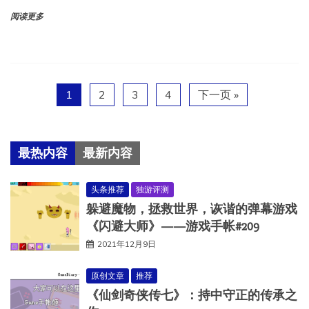
阅读更多
1
2
3
4
下一页 »
最热内容
最新内容
头条推荐
独游评测
躲避魔物，拯救世界，诙谐的弹幕游戏
《闪避大师》——游戏手帐#209
2021年12月9日
原创文章
推荐
《仙剑奇侠传七》：持中守正的传承之