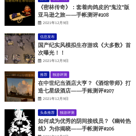
《密林传奇》：套着肉鸽皮的“鬼泣”版
亚马逊之旅——手帐测评#208
2021年12月9日
信息发布
国产纪实风模拟生存游戏《大多数》首
次曝光！！
2021年12月9日
推荐
独游评测
在中世纪当酒店大亨？《酒馆带师》打
造七星级酒店——手账测评#207
2021年12月9日
头条推荐
独游评测
如何成为优秀的阴间接线员？《幽铃热
线》为你揭晓——手帐测评#206