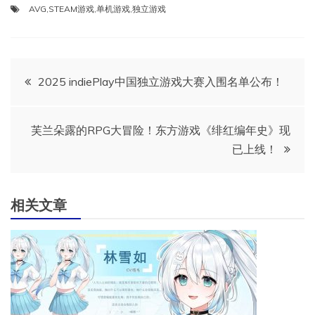
AVG
,
STEAM游戏
,
单机游戏
,
独立游戏
文
2025 indiePlay中国独立游戏大赛入围名单公布！
章
芙兰朵露的RPG大冒险！东方游戏《绯红编年史》现
导
已上线！
航
相关文章