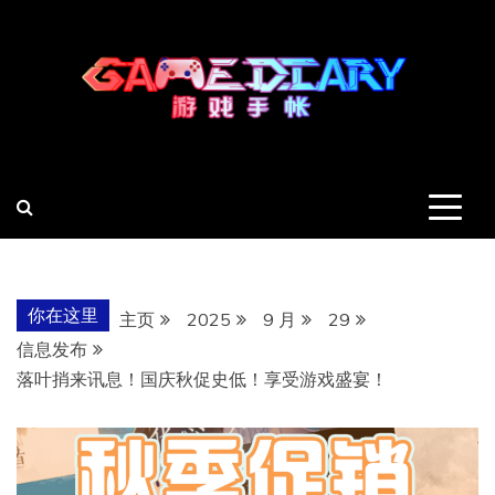
跳
至
内
容
羽风手帐姬
创造最好的内容
你在这里
主页
2025
9 月
29
信息发布
落叶捎来讯息！国庆秋促史低！享受游戏盛宴！