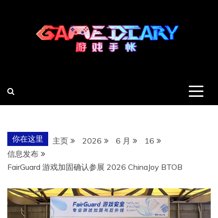
跳
至
内
容
羽风手帐姬
创造最好的内容
你在这里
主页
2026
6 月
16
信息发布
FairGuard 游戏加固确认参展 2026 ChinaJoy BTOB