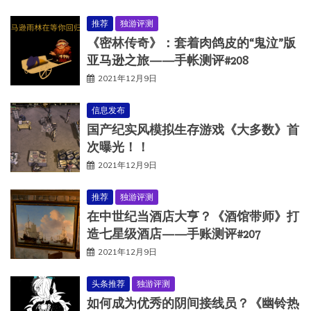
推荐
独游评测
《密林传奇》：套着肉鸽皮的“鬼泣”版
亚马逊之旅——手帐测评#208
2021年12月9日
信息发布
国产纪实风模拟生存游戏《大多数》首
次曝光！！
2021年12月9日
推荐
独游评测
在中世纪当酒店大亨？《酒馆带师》打
造七星级酒店——手账测评#207
2021年12月9日
头条推荐
独游评测
如何成为优秀的阴间接线员？《幽铃热