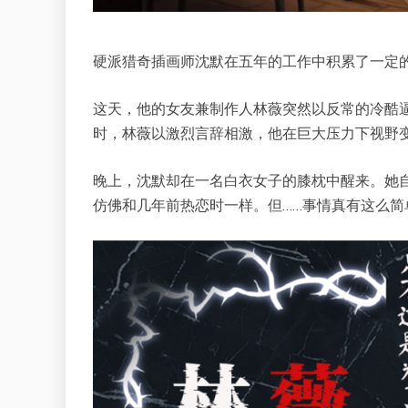
硬派猎奇插画师沈默在五年的工作中积累了一定
这天，他的女友兼制作人林薇突然以反常的冷酷
时，林薇以激烈言辞相激，他在巨大压力下视野
晚上，沈默却在一名白衣女子的膝枕中醒来。她
仿佛和几年前热恋时一样。但……事情真有这么简