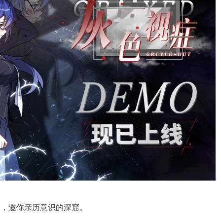
疑，邀你亲历意识的深窟。