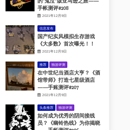
的“鬼泣”版亚马逊之旅——
手帐测评#208
2021年12月9日
信息发布
国产纪实风模拟生存游戏
《大多数》首次曝光！！
2021年12月9日
推荐
独游评测
在中世纪当酒店大亨？《酒
馆带师》打造七星级酒店
——手账测评#207
2021年12月9日
头条推荐
独游评测
如何成为优秀的阴间接线
员？《幽铃热线》为你揭晓