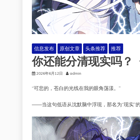
信息发布
原创文章
头条推荐
推荐
你还能分清现实吗？《
2026年6月12日
admin
“可悲的，苍白的光线在我的眼角荡漾。”
——当这句低语从沈默脑中浮现，那名为“现实”