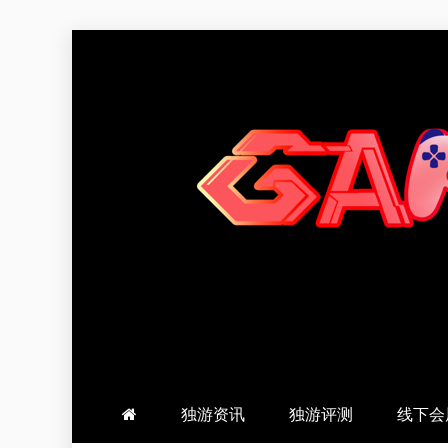
跳
至
内
容
羽风手帐姬
创造最好的内容
独游资讯
独游评测
线下会