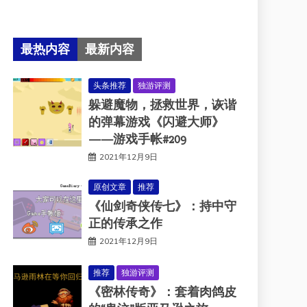
最热内容
最新内容
头条推荐
独游评测
躲避魔物，拯救世界，诙谐
的弹幕游戏《闪避大师》
——游戏手帐#209
2021年12月9日
原创文章
推荐
《仙剑奇侠传七》：持中守
正的传承之作
2021年12月9日
推荐
独游评测
《密林传奇》：套着肉鸽皮