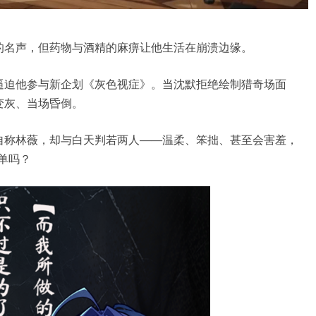
的名声，但药物与酒精的麻痹让他生活在崩溃边缘。
逼迫他参与新企划《灰色视症》。当沈默拒绝绘制猎奇场面
变灰、当场昏倒。
自称林薇，却与白天判若两人——温柔、笨拙、甚至会害羞，
单吗？