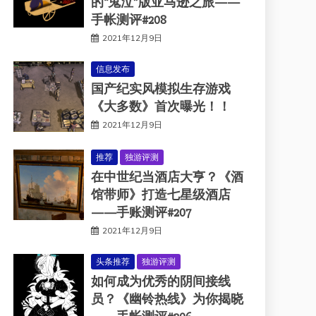
的“鬼泣”版亚马逊之旅——
手帐测评#208
2021年12月9日
信息发布
国产纪实风模拟生存游戏
《大多数》首次曝光！！
2021年12月9日
推荐
独游评测
在中世纪当酒店大亨？《酒
馆带师》打造七星级酒店
——手账测评#207
2021年12月9日
头条推荐
独游评测
如何成为优秀的阴间接线
员？《幽铃热线》为你揭晓