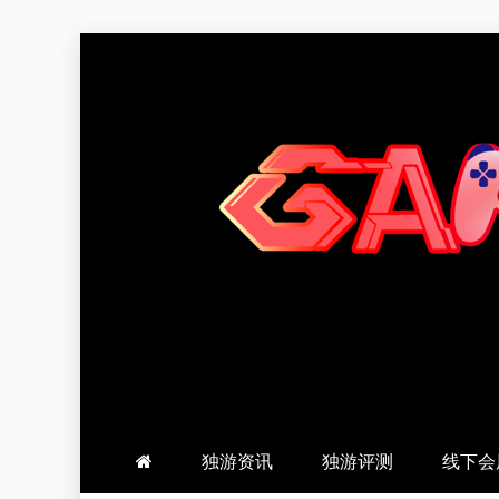
跳
至
内
容
羽风手帐姬
创造最好的内容
独游资讯
独游评测
线下会