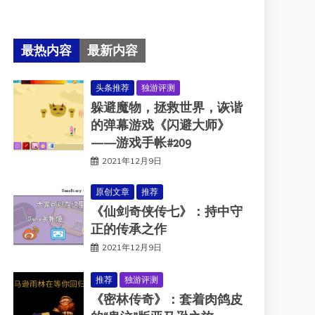
最热内容
最新内容
头条推荐
独游评测
躲避魔物，拯救世界，诙谐
的弹幕游戏《闪避大师》
——游戏手帐#209
2021年12月9日
原创文章
推荐
《仙剑奇侠传七》：持中守
正的传承之作
2021年12月9日
推荐
独游评测
《密林传奇》：套着肉鸽皮