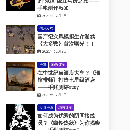
的“鬼泣”版亚马逊之旅——
手帐测评#208
2021年12月9日
信息发布
国产纪实风模拟生存游戏
《大多数》首次曝光！！
2021年12月9日
推荐
独游评测
在中世纪当酒店大亨？《酒
馆带师》打造七星级酒店
——手账测评#207
2021年12月9日
头条推荐
独游评测
如何成为优秀的阴间接线
员？《幽铃热线》为你揭晓