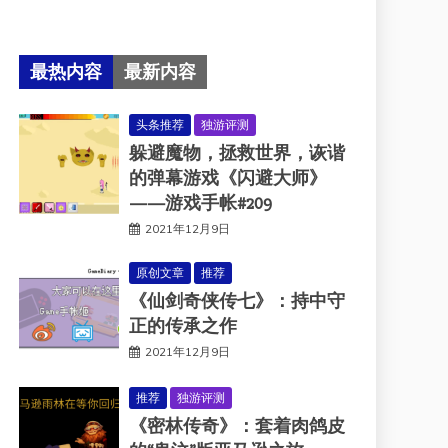
最热内容
最新内容
头条推荐
独游评测
躲避魔物，拯救世界，诙谐
的弹幕游戏《闪避大师》
——游戏手帐#209
2021年12月9日
原创文章
推荐
《仙剑奇侠传七》：持中守
正的传承之作
2021年12月9日
推荐
独游评测
《密林传奇》：套着肉鸽皮