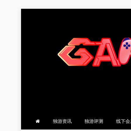
跳
至
内
容
羽风手帐姬
创造最好的内容
独游资讯
独游评测
线下会