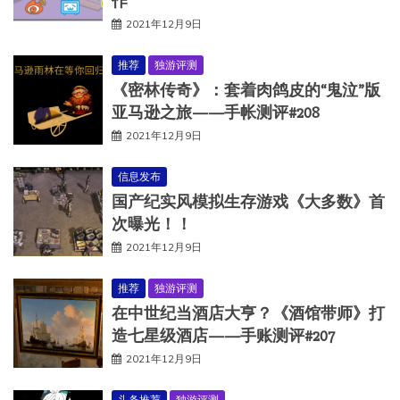
作
2021年12月9日
推荐
独游评测
《密林传奇》：套着肉鸽皮的“鬼泣”版
亚马逊之旅——手帐测评#208
2021年12月9日
信息发布
国产纪实风模拟生存游戏《大多数》首
次曝光！！
2021年12月9日
推荐
独游评测
在中世纪当酒店大亨？《酒馆带师》打
造七星级酒店——手账测评#207
2021年12月9日
头条推荐
独游评测