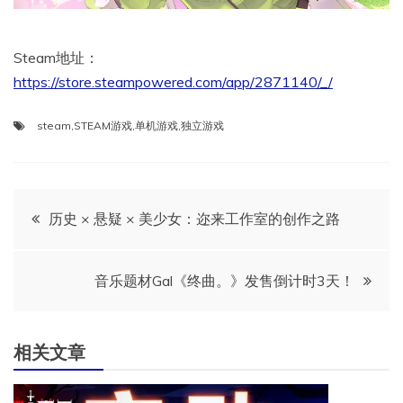
Steam地址：
https://store.steampowered.com/app/2871140/_/
steam
,
STEAM游戏
,
单机游戏
,
独立游戏
文
历史 × 悬疑 × 美少女：迩来工作室的创作之路
章
音乐题材Gal《终曲。》发售倒计时3天！
导
航
相关文章