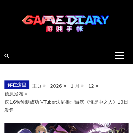
跳
至
内
容
羽风手帐姬
创造最好的内容
你在这里
主页
2026
1 月
12
信息发布
仅1.6%预测成功 VTuber法庭推理游戏《谁是中之人》13日
发售