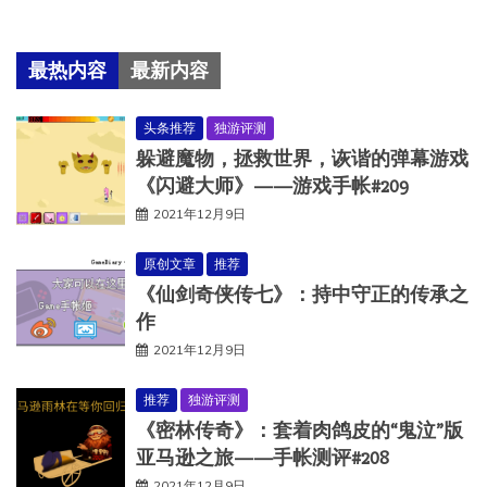
最热内容
最新内容
头条推荐
独游评测
躲避魔物，拯救世界，诙谐的弹幕游戏
《闪避大师》——游戏手帐#209
2021年12月9日
原创文章
推荐
《仙剑奇侠传七》：持中守正的传承之
作
2021年12月9日
推荐
独游评测
《密林传奇》：套着肉鸽皮的“鬼泣”版
亚马逊之旅——手帐测评#208
2021年12月9日