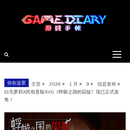
跳
至
内
容
羽风手帐姬
创造最好的内容
你在这里
主页
2026
1 月
9
信息发布
白毛萝莉X民俗悬疑AVG《蜉蝣之国的囚徒》现已正式发
售！