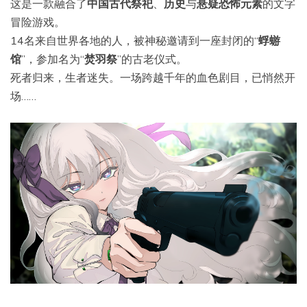
这是一款融合了
中国古代祭祀
、
历史
与
悬疑恐怖元素
的文字
冒险游戏。
14名来自世界各地的人，被神秘邀请到一座封闭的“
蜉蝣
馆
”，参加名为“
焚羽祭
”的古老仪式。
死者归来，生者迷失。一场跨越千年的血色剧目，已悄然开
场……