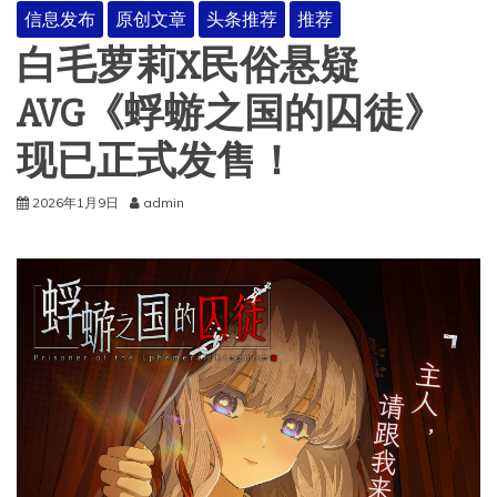
信息发布
原创文章
头条推荐
推荐
白毛萝莉X民俗悬疑
AVG《蜉蝣之国的囚徒》
现已正式发售！
2026年1月9日
admin