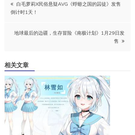
文
白毛萝莉X民俗悬疑AVG《蜉蝣之国的囚徒》发售
倒计时1天！
章
导
地球最后的边疆，生存冒险《南极计划》1月29日发
售
航
相关文章