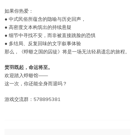
如果你热爱：
● 中式民俗所蕴含的隐喻与历史回声，
● 高密度文本构筑出的持续悬疑
● 细节中寻找不安，而非被直接跳脸的恐惧
● 多结局、反复回味的文字叙事体验
那么，《蜉蝣之国的囚徒》将是一场无法轻易遗忘的旅程。
焚羽既起，命运将至。
欢迎踏入蜉蝣馆——
这一次，你还能全身而退吗？
游戏交流群：578895381