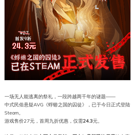
一场无人能逃离的祭礼，一段跨越两千年的谜题——
中式民俗悬疑AVG《蜉蝣之国的囚徒》，已于今日正式登陆
Steam。
游戏售价27元，首周九折优惠，仅需
24.3
元。