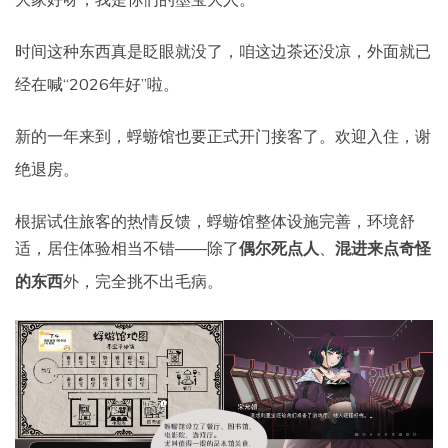
时间这种东西真是眨眼就没了，咱这边茶还没凉，外面就已
经在喊“2026年好”啦。
新的一年来到，蜉蝣馆也要正式开门接客了。欢迎入住，谢
绝退房。
根据试住旅客的热情反馈，蜉蝣馆整体设施完善，环境舒
适，居住体验相当不错——除了
偶尔死点人
、
混进来点奇怪
的东西
外，完全挑不出毛病。