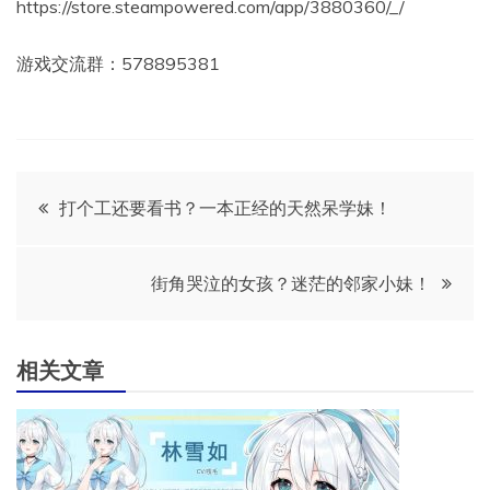
https://store.steampowered.com/app/3880360/_/
游戏交流群：578895381
文
打个工还要看书？一本正经的天然呆学妹！
章
街角哭泣的女孩？迷茫的邻家小妹！
导
航
相关文章