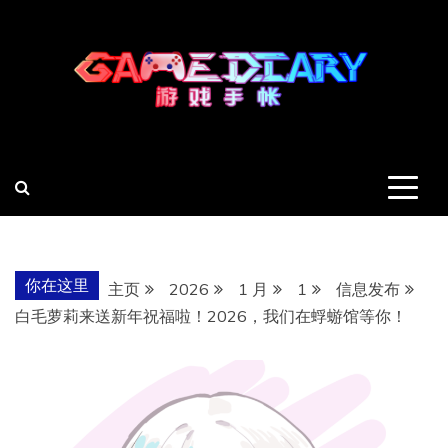
跳
至
内
容
羽风手帐姬
创造最好的内容
你在这里
主页
2026
1 月
1
信息发布
白毛萝莉来送新年祝福啦！2026，我们在蜉蝣馆等你！