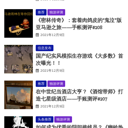
推荐
独游评测
《密林传奇》：套着肉鸽皮的“鬼泣”版
亚马逊之旅——手帐测评#208
2021年12月9日
信息发布
国产纪实风模拟生存游戏《大多数》首
次曝光！！
2021年12月9日
推荐
独游评测
在中世纪当酒店大亨？《酒馆带师》打
造七星级酒店——手账测评#207
2021年12月9日
头条推荐
独游评测
如何成为优秀的阴间接线员？《幽铃热