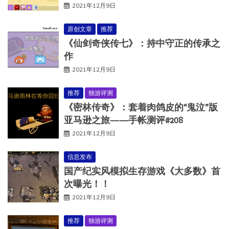
2021年12月9日
原创文章
推荐
《仙剑奇侠传七》：持中守正的传承之
作
2021年12月9日
推荐
独游评测
《密林传奇》：套着肉鸽皮的“鬼泣”版
亚马逊之旅——手帐测评#208
2021年12月9日
信息发布
国产纪实风模拟生存游戏《大多数》首
次曝光！！
2021年12月9日
推荐
独游评测