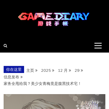
跳
至
内
容
羽风手帐姬
创造最好的内容
你在这里
主页
2025
12 月
29
信息发布
家务全甩给我？美少女青梅竟是腹黑技术宅！