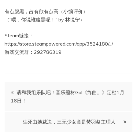
有点腹黑，占有欲有点高（小编评价）
（“喂，你说谁腹黑呢！” by 林悦宁）
Steam链接：
https://store.steampowered.com/app/3524180/_/
游戏交流群：292786319
文
请和我组乐队吧！音乐题材Gal《终曲。》定档1月
16日！
章
导
生死由她裁决，三无少女竟是焚羽祭主理人！