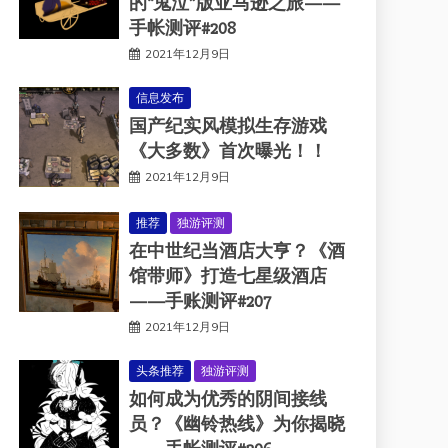
的“鬼泣”版亚马逊之旅——
手帐测评#208
2021年12月9日
信息发布
国产纪实风模拟生存游戏
《大多数》首次曝光！！
2021年12月9日
推荐
独游评测
在中世纪当酒店大亨？《酒
馆带师》打造七星级酒店
——手账测评#207
2021年12月9日
头条推荐
独游评测
如何成为优秀的阴间接线
员？《幽铃热线》为你揭晓