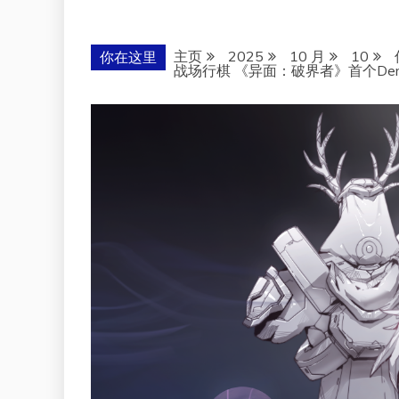
主页
2025
10 月
10
你在这里
战场行棋 《异面：破界者》首个De