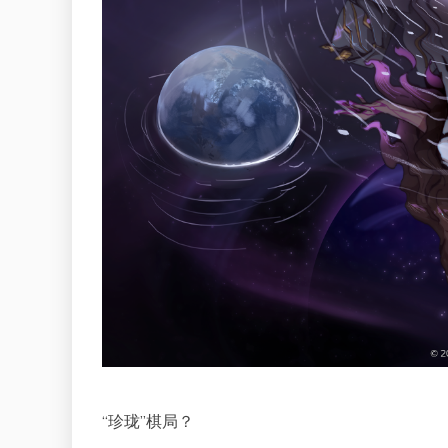
“珍珑”棋局？