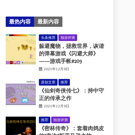
最热内容
最新内容
头条推荐
独游评测
躲避魔物，拯救世界，诙谐
的弹幕游戏《闪避大师》
——游戏手帐#209
2021年12月9日
原创文章
推荐
《仙剑奇侠传七》：持中守
正的传承之作
2021年12月9日
推荐
独游评测
《密林传奇》：套着肉鸽皮