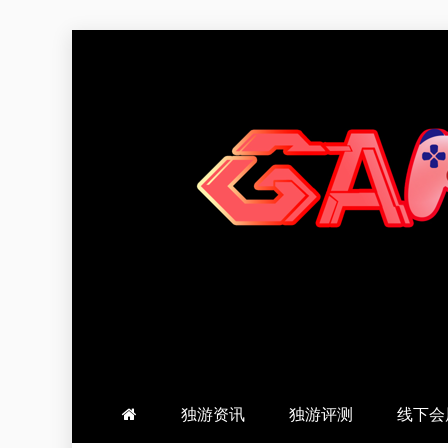
跳
至
内
容
羽风手帐姬
创造最好的内容
独游资讯
独游评测
线下会