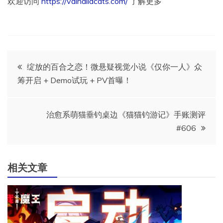
欢迎访问
https://valhallacats.com/
了解更多
文
绽放的百合之恋！微悬疑视觉小说《仅你一人》众
筹开启 + Demo试玩 + PV首曝！
章
导
治愈系萌猫垂钓桌边《猫猫钓游记》手账测评
#606
航
相关文章