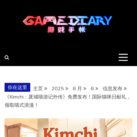
跳
至
内
容
羽风手帐姬
创造最好的内容
你在这里
主页
2025
8 月
8
信息发布
《Kimchi：废城喵游记外传》免费发布！国际猫咪日献礼，
领取喵式浪漫！