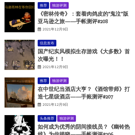
推荐
独游评测
《密林传奇》：套着肉鸽皮的“鬼泣”版
亚马逊之旅——手帐测评#208
2021年12月9日
信息发布
国产纪实风模拟生存游戏《大多数》首
次曝光！！
2021年12月9日
推荐
独游评测
在中世纪当酒店大亨？《酒馆带师》打
造七星级酒店——手账测评#207
2021年12月9日
头条推荐
独游评测
如何成为优秀的阴间接线员？《幽铃热
线》为你揭晓——手帐测评#206