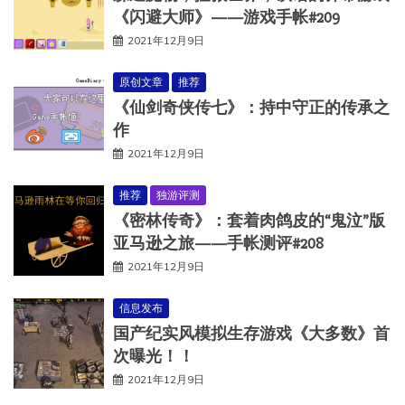
《闪避大师》——游戏手帐#209
2021年12月9日
原创文章
推荐
《仙剑奇侠传七》：持中守正的传承之
作
2021年12月9日
推荐
独游评测
《密林传奇》：套着肉鸽皮的“鬼泣”版
亚马逊之旅——手帐测评#208
2021年12月9日
信息发布
国产纪实风模拟生存游戏《大多数》首
次曝光！！
2021年12月9日