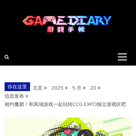
跳
至
内
容
羽风手帐姬
创造最好的内容
你在这里
主页
2025
5 月
20
信息发布
相约魔都！和风域游戏一起玩转CCG EXPO独立游戏区吧