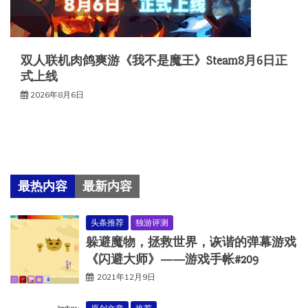
双人联机肉鸽爽游《我不是魔王》Steam8月6日正
式上线
2026年8月6日
最热内容
最新内容
头条推荐
独游评测
躲避魔物，拯救世界，诙谐的弹幕游戏
《闪避大师》——游戏手帐#209
2021年12月9日