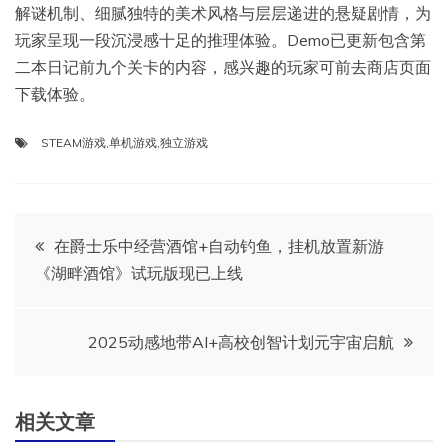
解谜机制、细腻独特的美术风格与层层递进的悬疑剧情，为
玩家呈现一段沉浸感十足的推理体验。Demo已更新包含第
二本日记前九个关卡的内容，感兴趣的玩家可前去商店页面
下载体验。
STEAM游戏
,
单机游戏
,
独立游戏
文
在爵士乐中经营酒馆+自动钓鱼，挂机放置新游
《湖畔酒馆》试玩版现已上线
章
导
2025动感地带AI+高校创智计划元宇宙启航
航
相关文章