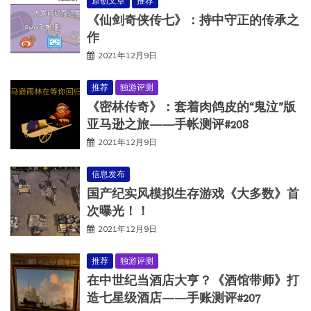
原创文章
推荐
《仙剑奇侠传七》：持中守正的传承之
作
2021年12月9日
推荐
独游评测
《密林传奇》：套着肉鸽皮的“鬼泣”版
亚马逊之旅——手帐测评#208
2021年12月9日
信息发布
国产纪实风模拟生存游戏《大多数》首
次曝光！！
2021年12月9日
推荐
独游评测
在中世纪当酒店大亨？《酒馆带师》打
造七星级酒店——手账测评#207