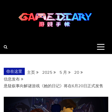
跳
至
内
容
羽风手帐姬
创造最好的内容
你在这里
主页
2025
5 月
20
信息发布
悬疑叙事向解谜游戏《她的日记》将在6月20日正式发售