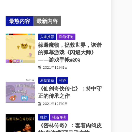
最热内容
最新内容
头条推荐
独游评测
躲避魔物，拯救世界，诙谐
的弹幕游戏《闪避大师》
——游戏手帐#209
2021年12月9日
原创文章
推荐
《仙剑奇侠传七》：持中守
正的传承之作
2021年12月9日
推荐
独游评测
《密林传奇》：套着肉鸽皮