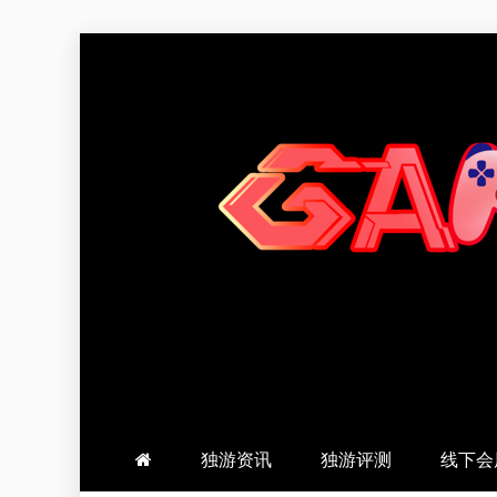
跳
至
内
容
羽风手帐姬
创造最好的内容
独游资讯
独游评测
线下会