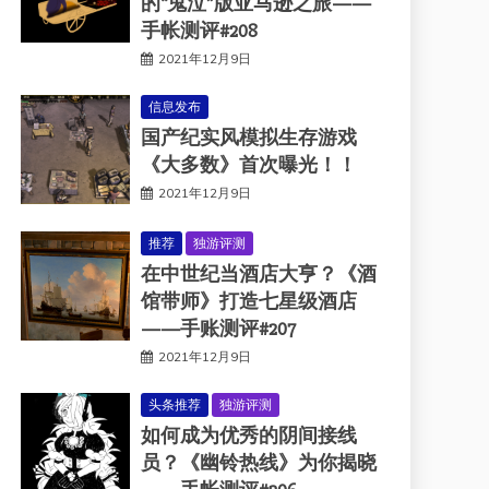
的“鬼泣”版亚马逊之旅——
手帐测评#208
2021年12月9日
信息发布
国产纪实风模拟生存游戏
《大多数》首次曝光！！
2021年12月9日
推荐
独游评测
在中世纪当酒店大亨？《酒
馆带师》打造七星级酒店
——手账测评#207
2021年12月9日
头条推荐
独游评测
如何成为优秀的阴间接线
员？《幽铃热线》为你揭晓