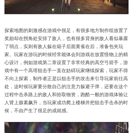
探索地图的刺激感在游戏中很足，有很多地方制作组放置了
奖励却在拐角处安排了敌人，也有很多背身的敌人看似暴露
了弱点，实则有敌人躲在箱子后面黄雀在后，准备包夹玩
家。玩家在游玩的时候经常能体会到游戏在放置怪物上的精
心设计，例如游戏第二章设置了非常经典的高空弓箭手，游
戏中有一个高塔狙击手一直在妨碍玩家继续探索，玩家不得
不向上探索，制作者正是以狙击手的攻击来引导玩家前往高
处，这时候玩家要分散自己的注意力躲避子弹，还要在这个
过程中击杀路上的敌人和拾取物资，跑酷一般的游戏体验让
人肾上腺素飙升，当玩家成功爬上楼梯并把狙击手击杀的时
候，不由产生了很足的成就感。