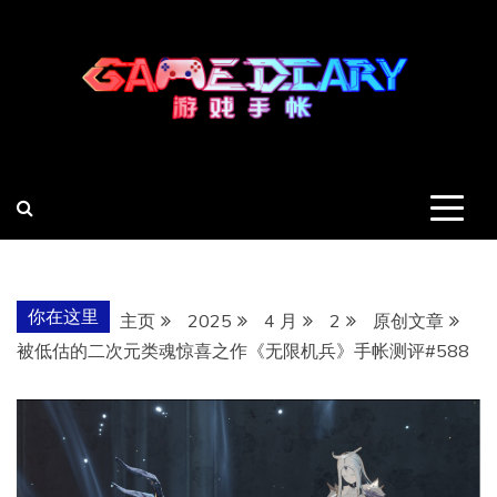
跳
至
内
容
羽风手帐姬
创造最好的内容
你在这里
主页
2025
4 月
2
原创文章
被低估的二次元类魂惊喜之作《无限机兵》手帐测评#588