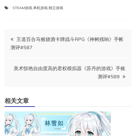
STEAM游戏
,
单机游戏
,
独立游戏
文
王道百合马猴烧酒卡牌战斗RPG《神树残响》手帐
测评#587
章
导
美术惊艳自由度高的君权模拟器《苏丹的游戏》手账
测评#589
航
相关文章