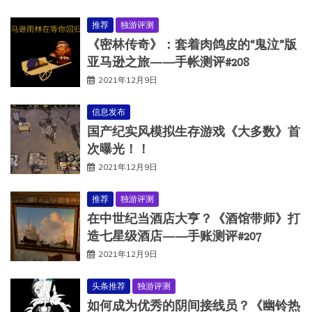
推荐
独游评测
《密林传奇》：套着肉鸽皮的“鬼泣”版
亚马逊之旅——手帐测评#208
2021年12月9日
信息发布
国产纪实风模拟生存游戏《大多数》首
次曝光！！
2021年12月9日
推荐
独游评测
在中世纪当酒店大亨？《酒馆带师》打
造七星级酒店——手账测评#207
2021年12月9日
头条推荐
独游评测
如何成为优秀的阴间接线员？《幽铃热