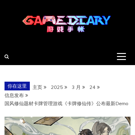
跳
至
内
容
羽风手帐姬
创造最好的内容
你在这里
主页
2025
3 月
24
信息发布
国风修仙题材卡牌管理游戏《卡牌修仙传》公布最新Demo