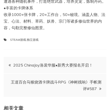
遭遇各种随机事件，打造绝世武器，培养灵宠，炼制丹药。
•丰富的卡牌体系
收录1000+张卡牌，20+工作台，50+秘境。涵盖人物、法
宝、心法、材料、草药、妖兽、宗门等诸多修仙世界的内
容，勾勒完整修仙图景。
STEAM游戏
,
独立游戏
文
2025 ChinaJoy洛裳华服•新秀大赛报名开启！
章
王道百合马猴烧酒卡牌战斗RPG《神树残响》手帐测
导
评#587
航
相关文章