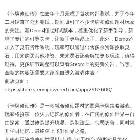
《卡牌修仙传》在去年十月完成了首次内部测试，并于今年
二月结束了公开测试，期间吸引了不少卡牌和修仙题材玩家
的关注。新Demo相比测试版本，着重优化了新手引导，新
增了专门的引导关卡，让新手更容易上手。此外，Demo还
加入了灵石货币系统，玩家可以通过出售多余资源换取灵
石，用来购买其他物资。未来灵石还会解锁更多玩法，值得
期待。更多细节调整可以查看Steam上的更新公告，当然，
全新的内容还需要大家亲自进入游戏体验！
商店页面：
https://store.steampowered.com/app/2963600/
《卡牌修仙传》是一款融合修仙题材的国风卡牌策略游戏。
玩家将扮演一位失去记忆的修仙者，在广阔的修仙世界中自
由探索，通过修炼提升境界、炼制法宝、惩恶扬善，同时揭
开尘封记忆，最终踏上飞升仙界之路。
其核心玩法将修仙世界以“卡牌”与“工作台”的形式具象化，