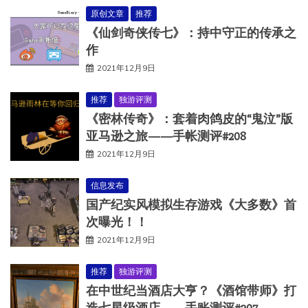
原创文章
推荐
《仙剑奇侠传七》：持中守正的传承之
作
2021年12月9日
推荐
独游评测
《密林传奇》：套着肉鸽皮的“鬼泣”版
亚马逊之旅——手帐测评#208
2021年12月9日
信息发布
国产纪实风模拟生存游戏《大多数》首
次曝光！！
2021年12月9日
推荐
独游评测
在中世纪当酒店大亨？《酒馆带师》打
造七星级酒店——手账测评#207