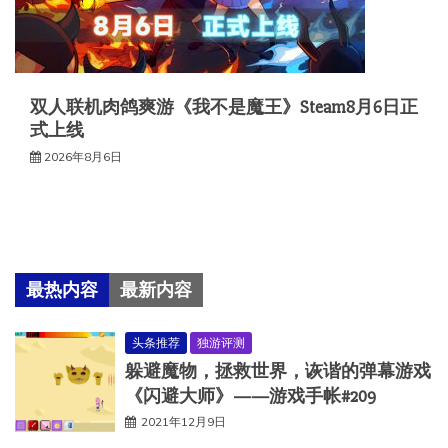
双人联机肉鸽爽游《我不是魔王》Steam8月6日正
式上线
2026年8月6日
最热内容
最新内容
头条推荐
独游评测
躲避魔物，拯救世界，诙谐的弹幕游戏
《闪避大师》——游戏手帐#209
2021年12月9日