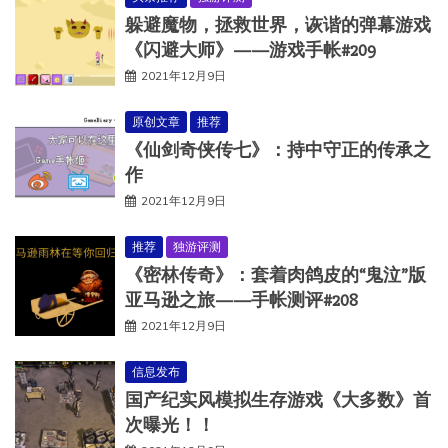
躲避魔物，拯救世界，诙谐的弹幕游戏
《闪避大师》——游戏手帐#209
2021年12月9日
原创文章
推荐
《仙剑奇侠传七》：持中守正的传承之
作
2021年12月9日
推荐
独游评测
《密林传奇》：套着肉鸽皮的“鬼泣”版
亚马逊之旅——手帐测评#208
2021年12月9日
信息发布
国产纪实风模拟生存游戏《大多数》首
次曝光！！