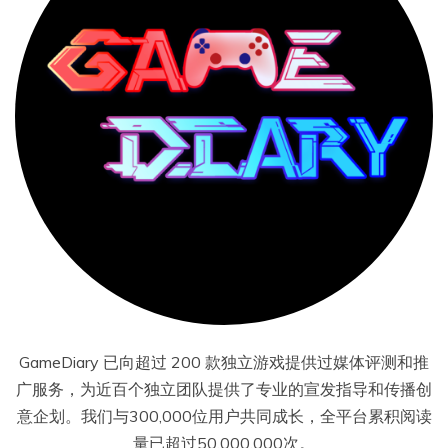
GameDiary 已向超过 200 款独立游戏提供过媒体评测和推
广服务，为近百个独立团队提供了专业的宣发指导和传播创
意企划。我们与300,000位用户共同成长，全平台累积阅读
量已超过50,000,000次。