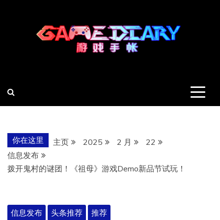
跳
至
内
容
羽风手帐姬
创造最好的内容
你在这里
主页
2025
2 月
22
信息发布
拨开鬼村的谜团！《祖母》游戏Demo新品节试玩！
信息发布
头条推荐
推荐