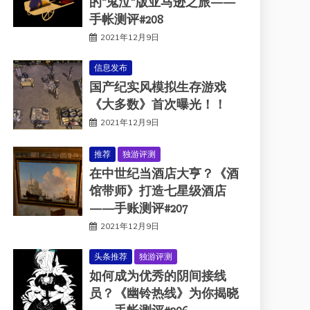
的“鬼泣”版亚马逊之旅——
手帐测评#208
2021年12月9日
信息发布
国产纪实风模拟生存游戏
《大多数》首次曝光！！
2021年12月9日
推荐
独游评测
在中世纪当酒店大亨？《酒
馆带师》打造七星级酒店
——手账测评#207
2021年12月9日
头条推荐
独游评测
如何成为优秀的阴间接线
员？《幽铃热线》为你揭晓