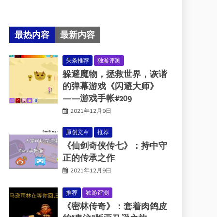
最热内容
最新内容
头条推荐
独游评测
躲避魔物，拯救世界，诙谐
的弹幕游戏《闪避大师》
——游戏手帐#209
2021年12月9日
原创文章
推荐
《仙剑奇侠传七》：持中守
正的传承之作
2021年12月9日
推荐
独游评测
《密林传奇》：套着肉鸽皮