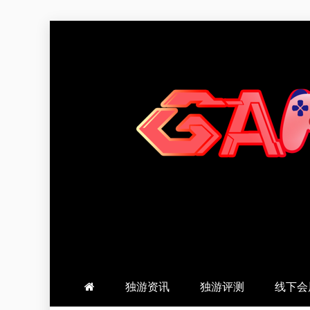
跳
至
内
容
羽风手帐姬
创造最好的内容
独游资讯
独游评测
线下会