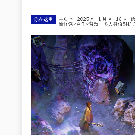
主页
2025
1 月
16
你在这里
新怪谈×合作×背叛！多人身份对抗