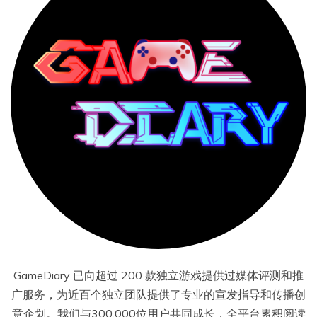
GameDiary 已向超过 200 款独立游戏提供过媒体评测和推
广服务，为近百个独立团队提供了专业的宣发指导和传播创
意企划。我们与300,000位用户共同成长，全平台累积阅读