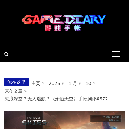
跳
至
内
容
羽风手帐姬
创造最好的内容
你在这里
主页
2025
1 月
10
原创文章
流浪深空？无人迷航？《永恒天空》手帐测评#572