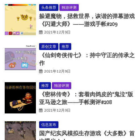
头条推荐
独游评测
躲避魔物，拯救世界，诙谐的弹幕游戏
《闪避大师》——游戏手帐#209
2021年12月9日
原创文章
推荐
《仙剑奇侠传七》：持中守正的传承之
作
2021年12月9日
推荐
独游评测
《密林传奇》：套着肉鸽皮的“鬼泣”版
亚马逊之旅——手帐测评#208
2021年12月9日
信息发布
国产纪实风模拟生存游戏《大多数》首