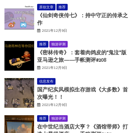
原创文章
推荐
《仙剑奇侠传七》：持中守正的传承之
作
2021年12月9日
推荐
独游评测
《密林传奇》：套着肉鸽皮的“鬼泣”版
亚马逊之旅——手帐测评#208
2021年12月9日
信息发布
国产纪实风模拟生存游戏《大多数》首
次曝光！！
2021年12月9日
推荐
独游评测
在中世纪当酒店大亨？《酒馆带师》打