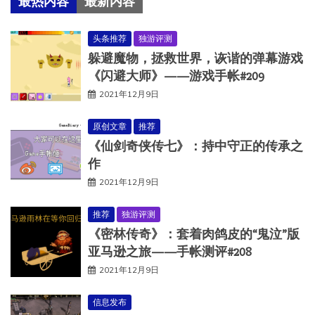
最热内容
最新内容
头条推荐
独游评测
躲避魔物，拯救世界，诙谐的弹幕游戏
《闪避大师》——游戏手帐#209
2021年12月9日
原创文章
推荐
《仙剑奇侠传七》：持中守正的传承之
作
2021年12月9日
推荐
独游评测
《密林传奇》：套着肉鸽皮的“鬼泣”版
亚马逊之旅——手帐测评#208
2021年12月9日
信息发布