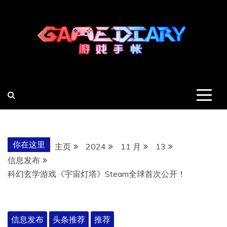
跳
至
内
容
羽风手帐姬
创造最好的内容
你在这里
主页
2024
11 月
13
信息发布
科幻玄学游戏《宇宙灯塔》Steam全球首次公开！
信息发布
头条推荐
推荐