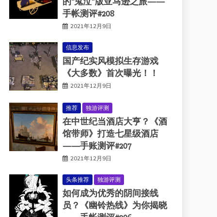
的“鬼泣”版亚马逊之旅——
手帐测评#208
2021年12月9日
信息发布
国产纪实风模拟生存游戏
《大多数》首次曝光！！
2021年12月9日
推荐
独游评测
在中世纪当酒店大亨？《酒
馆带师》打造七星级酒店
——手账测评#207
2021年12月9日
头条推荐
独游评测
如何成为优秀的阴间接线
员？《幽铃热线》为你揭晓