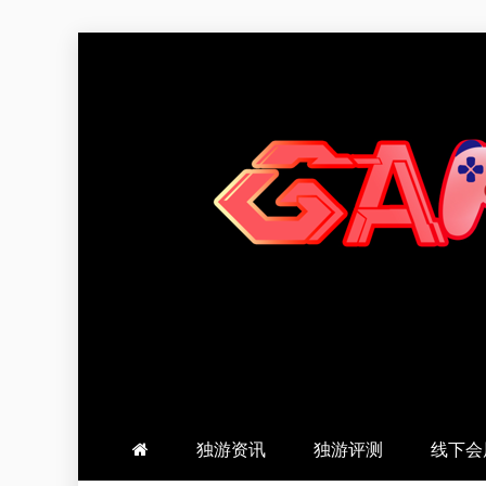
跳
至
内
容
羽风手帐姬
创造最好的内容
独游资讯
独游评测
线下会