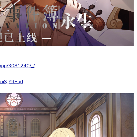
/app/3081240/_/
V1niSJY9Eqd