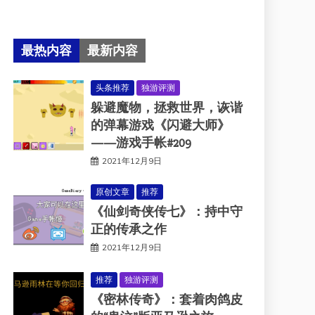
最热内容
最新内容
头条推荐
独游评测
躲避魔物，拯救世界，诙谐
的弹幕游戏《闪避大师》
——游戏手帐#209
2021年12月9日
原创文章
推荐
《仙剑奇侠传七》：持中守
正的传承之作
2021年12月9日
推荐
独游评测
《密林传奇》：套着肉鸽皮