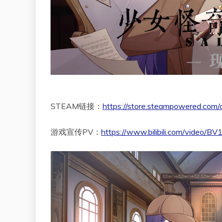
STEAM链接：
https://store.steampowered.com
游戏宣传PV：
https://www.bilibili.com/video/B