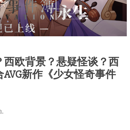
？西欧背景？悬疑怪谈？西
AVG新作《少女怪奇事件
！
的。