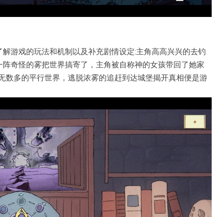
了解游戏的玩法和机制以及补充剧情设定:主角高高兴兴的去钓
一阵奇怪的雾把世界搞寄了，主角被自称神的女孩带回了她家
去无数多的平行世界，逃脱浓雾的追赶到达城堡揭开真相便是游