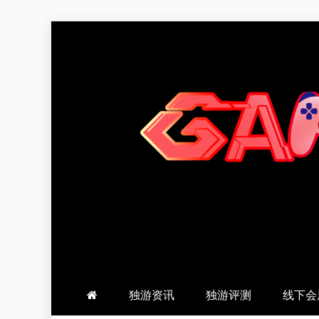
跳
至
内
容
羽风手帐姬
创造最好的内容
独游资讯
独游评测
线下会