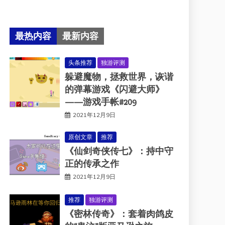
最热内容
最新内容
头条推荐
独游评测
躲避魔物，拯救世界，诙谐
的弹幕游戏《闪避大师》
——游戏手帐#209
2021年12月9日
原创文章
推荐
《仙剑奇侠传七》：持中守
正的传承之作
2021年12月9日
推荐
独游评测
《密林传奇》：套着肉鸽皮