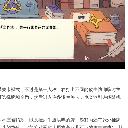
塔关卡模式，不过是第一人称，在打出不同的攻击防御牌时主
可选择牌和金币，然后进入许多派生关卡，也会遇到许多随机
入村庄被鸭欺，以及捡到牛逼哄哄的牌，游戏内还有张外挂牌
战斗的数值，比如将对面敌人原本高达几百点的攻击抹成1，比