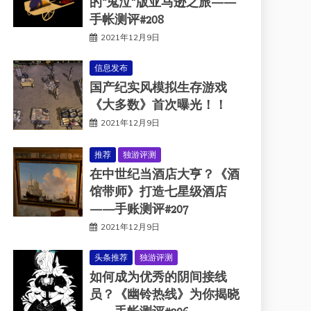
的“鬼泣”版亚马逊之旅——
手帐测评#208
2021年12月9日
信息发布
国产纪实风模拟生存游戏
《大多数》首次曝光！！
2021年12月9日
推荐
独游评测
在中世纪当酒店大亨？《酒
馆带师》打造七星级酒店
——手账测评#207
2021年12月9日
头条推荐
独游评测
如何成为优秀的阴间接线
员？《幽铃热线》为你揭晓