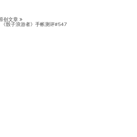
原创文章
《骰子浪游者》手帐测评#547