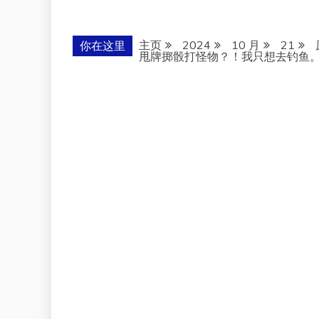
主页
2024
10 月
21
你在这里
甩牌掷骰打怪物？！我只想去钓鱼。