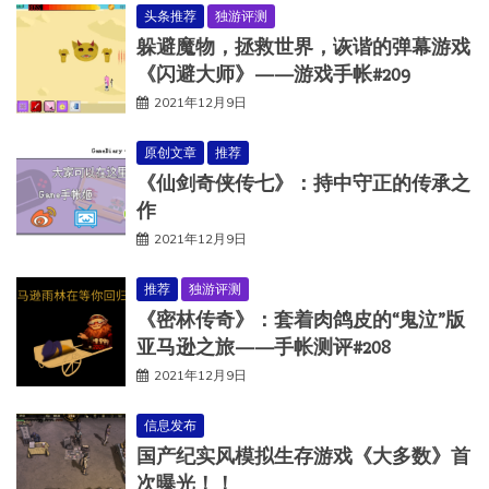
头条推荐
独游评测
躲避魔物，拯救世界，诙谐的弹幕游戏
《闪避大师》——游戏手帐#209
2021年12月9日
原创文章
推荐
《仙剑奇侠传七》：持中守正的传承之
作
2021年12月9日
推荐
独游评测
《密林传奇》：套着肉鸽皮的“鬼泣”版
亚马逊之旅——手帐测评#208
2021年12月9日
信息发布
国产纪实风模拟生存游戏《大多数》首
次曝光！！