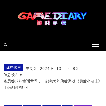
跳
至
内
容
羽风手帐姬
创造最好的内容
你在这里
主页
2024
10 月
8
信息发布
奇思妙想的童话世界，一部完美的幼教游戏《勇敢小骑士》
手帐测评#544