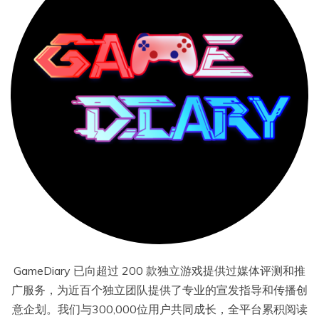
GameDiary 已向超过 200 款独立游戏提供过媒体评测和推
广服务，为近百个独立团队提供了专业的宣发指导和传播创
意企划。我们与300,000位用户共同成长，全平台累积阅读