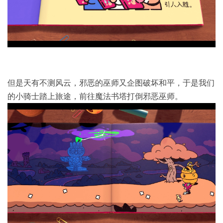
但是天有不测风云，邪恶的巫师又企图破坏和平，于是我们
的小骑士踏上旅途，前往魔法书塔打倒邪恶巫师。