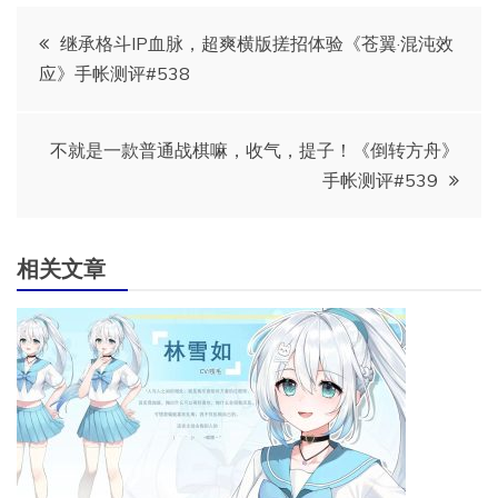
文
继承格斗IP血脉，超爽横版搓招体验《苍翼·混沌效
应》手帐测评#538
章
导
不就是一款普通战棋嘛，收气，提子！《倒转方舟》
手帐测评#539
航
相关文章