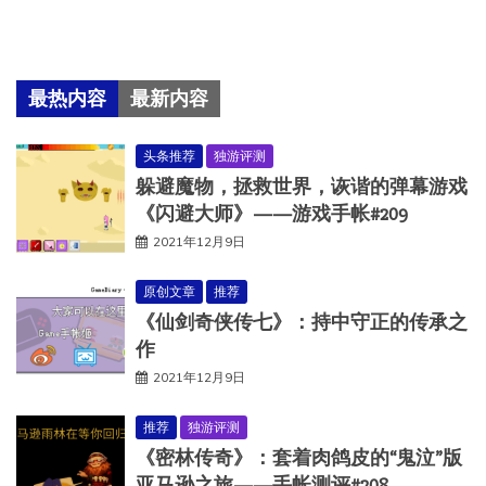
最热内容
最新内容
头条推荐
独游评测
躲避魔物，拯救世界，诙谐的弹幕游戏
《闪避大师》——游戏手帐#209
2021年12月9日
原创文章
推荐
《仙剑奇侠传七》：持中守正的传承之
作
2021年12月9日
推荐
独游评测
《密林传奇》：套着肉鸽皮的“鬼泣”版
亚马逊之旅——手帐测评#208