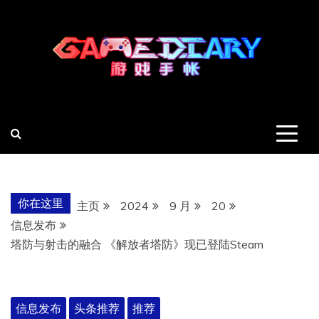
跳
至
内
容
羽风手帐姬
创造最好的内容
你在这里
主页
2024
9 月
20
信息发布
塔防与射击的融合 《解放者塔防》现已登陆Steam
信息发布
头条推荐
推荐