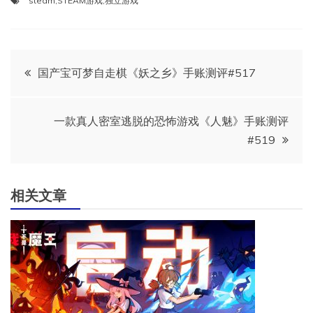
steam
,
STEAM游戏
,
独立游戏
文
国产宝可梦自走棋《妖之乡》手账测评#517
章
一款真人密室逃脱的恐怖游戏《人魅》手账测评
导
#519
航
相关文章