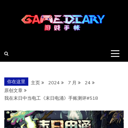
跳
至
内
容
羽风手帐姬
创造最好的内容
你在这里
主页
2024
7 月
24
原创文章
我在末日中当电工《末日电涌》手账测评#518