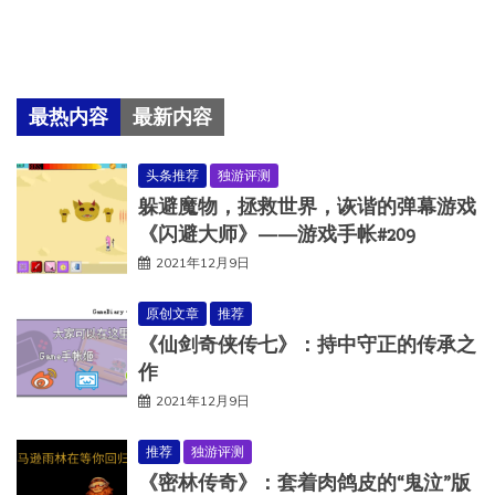
最热内容
最新内容
头条推荐
独游评测
躲避魔物，拯救世界，诙谐的弹幕游戏
《闪避大师》——游戏手帐#209
2021年12月9日
原创文章
推荐
《仙剑奇侠传七》：持中守正的传承之
作
2021年12月9日
推荐
独游评测
《密林传奇》：套着肉鸽皮的“鬼泣”版