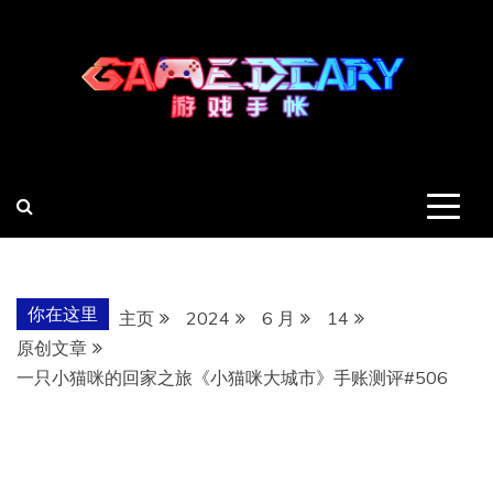
跳
至
内
容
羽风手帐姬
创造最好的内容
你在这里
主页
2024
6 月
14
原创文章
一只小猫咪的回家之旅《小猫咪大城市》手账测评#506