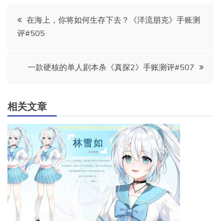
文
在海上，你将如何生存下去？《洋流朋克》手账测
评#505
章
导
一款硬核的单人剧本杀《真探2》手账测评#507
航
相关文章