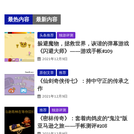
最热内容
最新内容
头条推荐
独游评测
躲避魔物，拯救世界，诙谐的弹幕游戏
《闪避大师》——游戏手帐#209
2021年12月9日
原创文章
推荐
《仙剑奇侠传七》：持中守正的传承之
作
2021年12月9日
推荐
独游评测
《密林传奇》：套着肉鸽皮的“鬼泣”版
亚马逊之旅——手帐测评#208
2021年12月9日