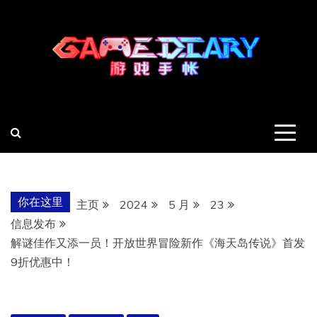
跳
至
内
容
羽风手帐姬
创造最好的内容
你在这里
主页
2024
5 月
23
信息发布
解谜佳作又添一员！开放世界冒险新作《海天岛传说》首发
9折优惠中！