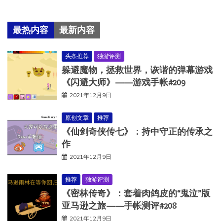
最热内容
最新内容
头条推荐
独游评测
躲避魔物，拯救世界，诙谐的弹幕游戏
《闪避大师》——游戏手帐#209
2021年12月9日
原创文章
推荐
《仙剑奇侠传七》：持中守正的传承之
作
2021年12月9日
推荐
独游评测
《密林传奇》：套着肉鸽皮的“鬼泣”版
亚马逊之旅——手帐测评#208
2021年12月9日