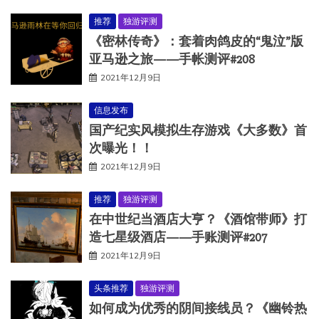
推荐
独游评测
《密林传奇》：套着肉鸽皮的“鬼泣”版
亚马逊之旅——手帐测评#208
2021年12月9日
信息发布
国产纪实风模拟生存游戏《大多数》首
次曝光！！
2021年12月9日
推荐
独游评测
在中世纪当酒店大亨？《酒馆带师》打
造七星级酒店——手账测评#207
2021年12月9日
头条推荐
独游评测
如何成为优秀的阴间接线员？《幽铃热