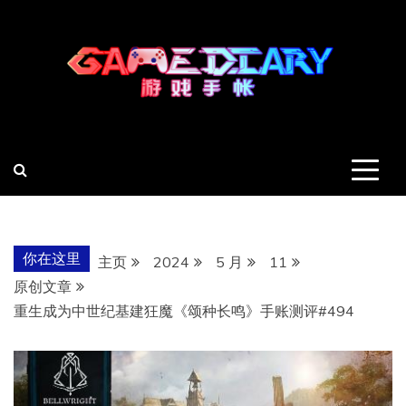
跳
至
内
容
羽风手帐姬
创造最好的内容
你在这里
主页
2024
5 月
11
原创文章
重生成为中世纪基建狂魔《颂种长鸣》手账测评#494