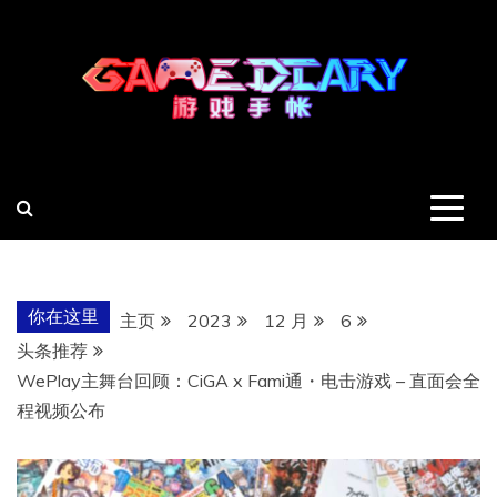
跳
至
内
容
羽风手帐姬
创造最好的内容
你在这里
主页
2023
12 月
6
头条推荐
WePlay主舞台回顾：CiGA x Fami通・电击游戏 – 直面会全
程视频公布