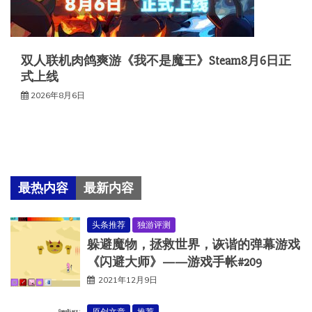
双人联机肉鸽爽游《我不是魔王》Steam8月6日正
式上线
2026年8月6日
最热内容
最新内容
头条推荐
独游评测
躲避魔物，拯救世界，诙谐的弹幕游戏
《闪避大师》——游戏手帐#209
2021年12月9日
原创文章
推荐