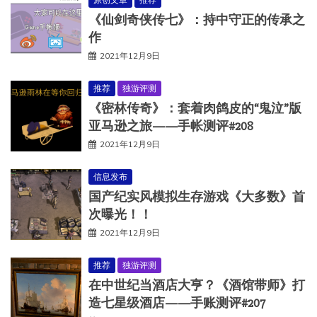
《仙剑奇侠传七》：持中守正的传承之
作
2021年12月9日
推荐
独游评测
《密林传奇》：套着肉鸽皮的“鬼泣”版
亚马逊之旅——手帐测评#208
2021年12月9日
信息发布
国产纪实风模拟生存游戏《大多数》首
次曝光！！
2021年12月9日
推荐
独游评测
在中世纪当酒店大亨？《酒馆带师》打
造七星级酒店——手账测评#207