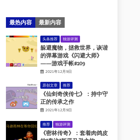
最热内容
最新内容
头条推荐
独游评测
躲避魔物，拯救世界，诙谐
的弹幕游戏《闪避大师》
——游戏手帐#209
2021年12月9日
原创文章
推荐
《仙剑奇侠传七》：持中守
正的传承之作
2021年12月9日
推荐
独游评测
《密林传奇》：套着肉鸽皮