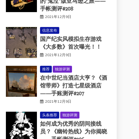
的“鬼泣”版亚马逊之旅——
手帐测评#208
2021年12月9日
信息发布
国产纪实风模拟生存游戏
《大多数》首次曝光！！
2021年12月9日
推荐
独游评测
在中世纪当酒店大亨？《酒
馆带师》打造七星级酒店
——手账测评#207
2021年12月9日
头条推荐
独游评测
如何成为优秀的阴间接线
员？《幽铃热线》为你揭晓