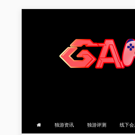
跳
至
内
容
羽风手帐姬
创造最好的内容
独游资讯
独游评测
线下会