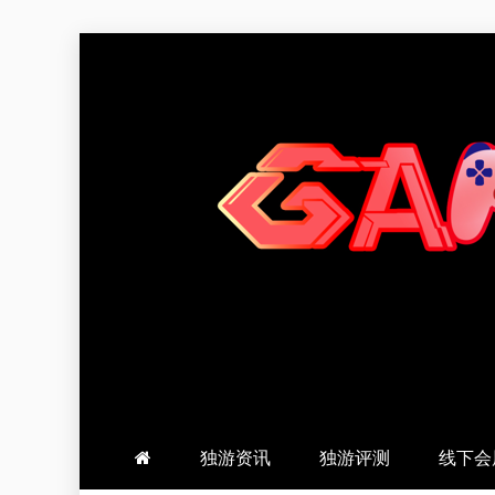
跳
至
内
容
羽风手帐姬
创造最好的内容
独游资讯
独游评测
线下会