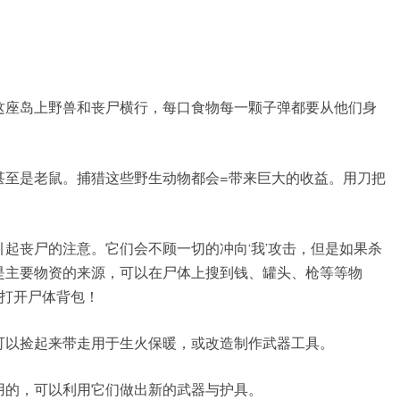
这座岛上野兽和丧尸横行，每口食物每一颗子弹都要从他们身
甚至是老鼠。捕猎这些野生动物都会=带来巨大的收益。用刀把
起丧尸的注意。它们会不顾一切的冲向‘我’攻击，但是如果杀
是主要物资的来源，可以在尸体上搜到钱、罐头、枪等等物
F打开尸体背包！
可以捡起来带走用于生火保暖，或改造制作武器工具。
用的，可以利用它们做出新的武器与护具。