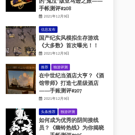
的“鬼泣”版亚马逊之旅——
手帐测评#208
2021年12月9日
信息发布
国产纪实风模拟生存游戏
《大多数》首次曝光！！
2021年12月9日
推荐
独游评测
在中世纪当酒店大亨？《酒
馆带师》打造七星级酒店
——手账测评#207
2021年12月9日
头条推荐
独游评测
如何成为优秀的阴间接线
员？《幽铃热线》为你揭晓