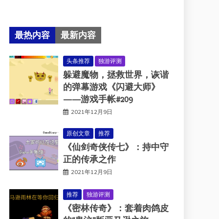
最热内容
最新内容
头条推荐
独游评测
躲避魔物，拯救世界，诙谐
的弹幕游戏《闪避大师》
——游戏手帐#209
2021年12月9日
原创文章
推荐
《仙剑奇侠传七》：持中守
正的传承之作
2021年12月9日
推荐
独游评测
《密林传奇》：套着肉鸽皮