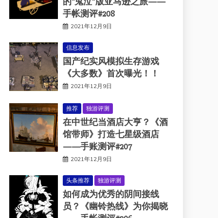
的“鬼泣”版亚马逊之旅——
手帐测评#208
2021年12月9日
信息发布
国产纪实风模拟生存游戏
《大多数》首次曝光！！
2021年12月9日
推荐
独游评测
在中世纪当酒店大亨？《酒
馆带师》打造七星级酒店
——手账测评#207
2021年12月9日
头条推荐
独游评测
如何成为优秀的阴间接线
员？《幽铃热线》为你揭晓