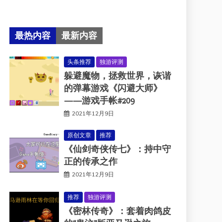
最热内容
最新内容
头条推荐
独游评测
躲避魔物，拯救世界，诙谐
的弹幕游戏《闪避大师》
——游戏手帐#209
2021年12月9日
原创文章
推荐
《仙剑奇侠传七》：持中守
正的传承之作
2021年12月9日
推荐
独游评测
《密林传奇》：套着肉鸽皮