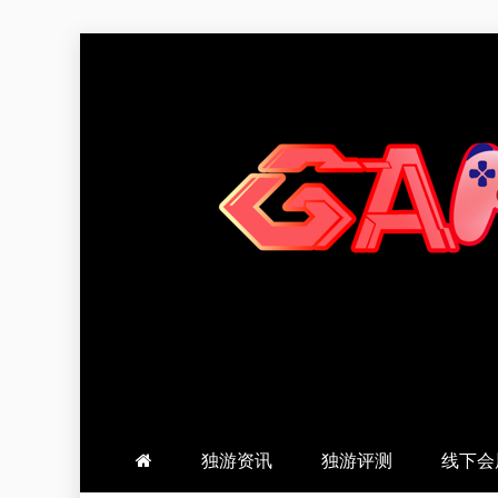
跳
至
内
容
羽风手帐姬
创造最好的内容
独游资讯
独游评测
线下会