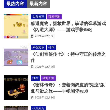
最热内容
最新内容
头条推荐
独游评测
躲避魔物，拯救世界，诙谐的弹幕游戏
《闪避大师》——游戏手帐#209
2021年12月9日
原创文章
推荐
《仙剑奇侠传七》：持中守正的传承之
作
2021年12月9日
推荐
独游评测
《密林传奇》：套着肉鸽皮的“鬼泣”版
亚马逊之旅——手帐测评#208
2021年12月9日
信息发布