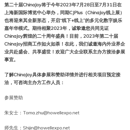
第二十届ChinaJoy将于今年2023年7月28日至7月31日在
上海新国际博览中心举办，同期CJPlus（ChinaJoy线上展）
也将迎来其全新形态，开启“线下+线上”的多元化数字娱乐
嘉年华模式。期待相聚2023年，诚挚邀您共同见证
ChinaJoy辉煌的二十周年盛典！目前，2023年第二十届
ChinaJoy招商工作如火如荼！在此，我们诚邀海内外业界企
业共赴盛会、共享盛世！欢迎广大企业联系主办方接洽参展
事宜。
了解ChinaJoy具体参展和赞助详情并进行相关项目预定接
洽，可咨询主办方工作人员：
参展赞助
朱女士：Toma.zhu@howellexpo.net
师先生：Shijin@howellexpo.net