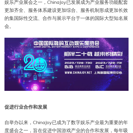
娱乐产业展会之一，ChinaJoy已发展成为产业服务功能配套
更加齐全、服务体系建设更加综合、服务机制形成更加长效
的集国际性交流、合作与展示平台于一体的国际大型知名展
会。
促进行业合作和发展
自举办以来，ChinaJoy已成为了数字娱乐产业最为重要的年
度盛会之一，旨在促进中国游戏产业的合作和发展，每年吸