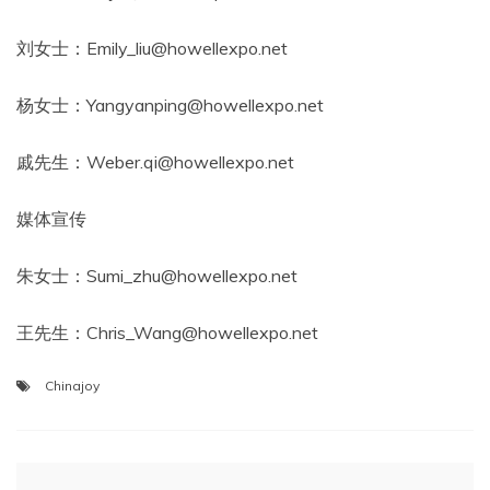
刘女士：Emily_liu@howellexpo.net
杨女士：Yangyanping@howellexpo.net
戚先生：Weber.qi@howellexpo.net
媒体宣传
朱女士：Sumi_zhu@howellexpo.net
王先生：Chris_Wang@howellexpo.net
Chinajoy