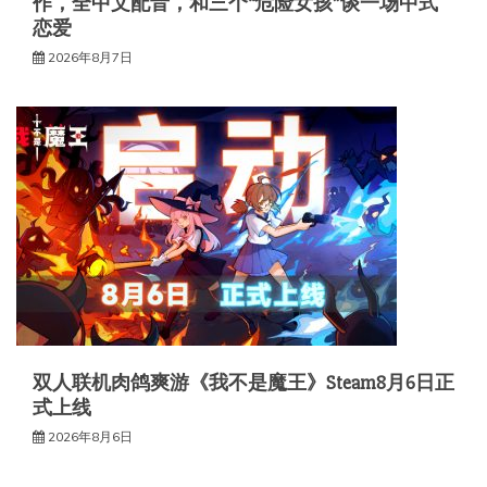
作，全中文配音，和三个“危险女孩”谈一场中式
恋爱
2026年8月7日
双人联机肉鸽爽游《我不是魔王》Steam8月6日正
式上线
2026年8月6日