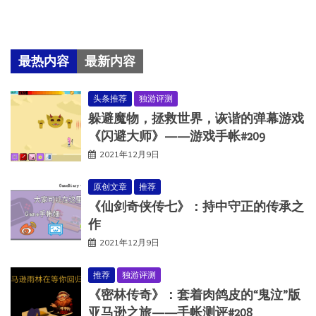
最热内容
最新内容
头条推荐
独游评测
躲避魔物，拯救世界，诙谐的弹幕游戏
《闪避大师》——游戏手帐#209
2021年12月9日
原创文章
推荐
《仙剑奇侠传七》：持中守正的传承之
作
2021年12月9日
推荐
独游评测
《密林传奇》：套着肉鸽皮的“鬼泣”版
亚马逊之旅——手帐测评#208