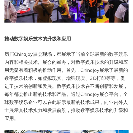
推动数字娱乐技术的升级和应用
历届ChinaJoy展会现场，都展示了当前全球最新的数字娱乐
内容和相关技术。展会的举办，对数字娱乐技术的升级和应
用无疑有着积极的推动作用。首先，ChinaJoy展示了最新的
数字娱乐技术，如虚拟现实、增强现实、3D打印等等，促
进了技术的创新和发展。数字娱乐技术在不断创新和发展，
每年都会推出新的技术和产品。通过ChinaJoy展会平台，全
球数字娱乐企业可以在此展示最新的技术成果，向业内外人
士展示其技术实力和发展前景，推动数字娱乐技术的升级和
应用。