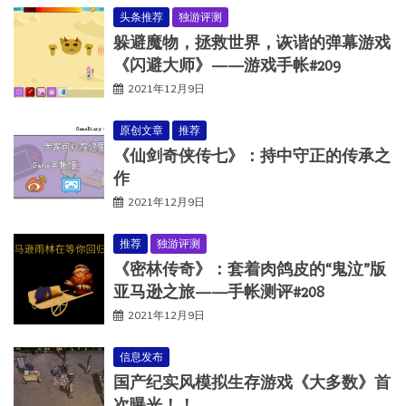
头条推荐
独游评测
躲避魔物，拯救世界，诙谐的弹幕游戏
《闪避大师》——游戏手帐#209
2021年12月9日
原创文章
推荐
《仙剑奇侠传七》：持中守正的传承之
作
2021年12月9日
推荐
独游评测
《密林传奇》：套着肉鸽皮的“鬼泣”版
亚马逊之旅——手帐测评#208
2021年12月9日
信息发布
国产纪实风模拟生存游戏《大多数》首
次曝光！！