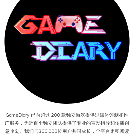
GameDiary 已向超过 200 款独立游戏提供过媒体评测和推
广服务，为近百个独立团队提供了专业的宣发指导和传播创
意企划。我们与300,000位用户共同成长，全平台累积阅读