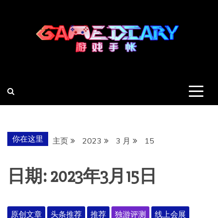
跳
至
内
容
羽风手帐姬
创造最好的内容
你在这里
主页
2023
3 月
15
日期:
2023年3月15日
原创文章
头条推荐
推荐
独游评测
线上会展