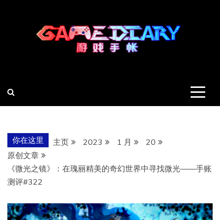
跳
至
内
容
羽风手帐姬
创造最好的内容
你在这里
主页
2023
1 月
20
原创文章
《微光之镜》：在瑰丽精美的奇幻世界中寻找微光——手账
测评#322