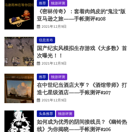
推荐
独游评测
《密林传奇》：套着肉鸽皮的“鬼泣”版
亚马逊之旅——手帐测评#208
2021年12月9日
信息发布
国产纪实风模拟生存游戏《大多数》首
次曝光！！
2021年12月9日
推荐
独游评测
在中世纪当酒店大亨？《酒馆带师》打
造七星级酒店——手账测评#207
2021年12月9日
头条推荐
独游评测
如何成为优秀的阴间接线员？《幽铃热
线》为你揭晓——手帐测评#206