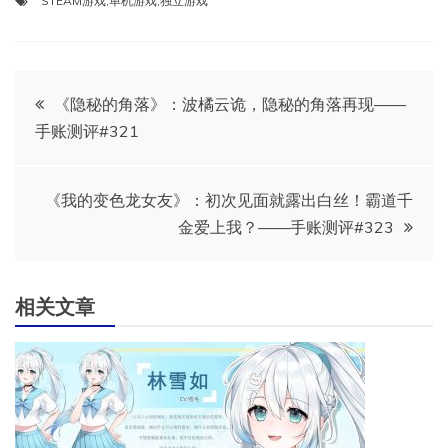
STEAM游戏
,
单机游戏
,
独立游戏
文
《隐秘的角落》：波橘云诡，隐秘的角落再现——
手账测评#321
章
导
《我的变色龙女友》：初次见面就露出白丝！霸道千
金爱上我？——手账测评#323
航
相关文章