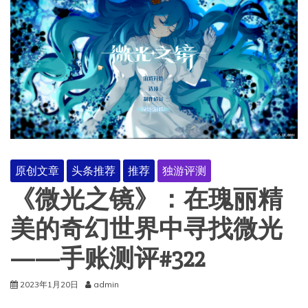
原创文章
头条推荐
推荐
独游评测
《微光之镜》：在瑰丽精
美的奇幻世界中寻找微光
——手账测评#322
2023年1月20日
admin