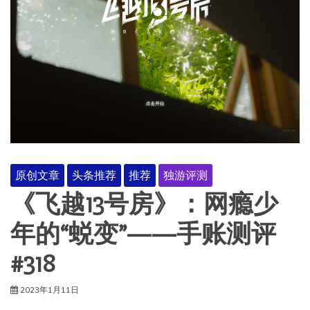
原创文章
头条推荐
推荐
独游评测
《飞越13号房》：网瘾少
年的“蜕变”——手账测评
#318
2023年1月11日