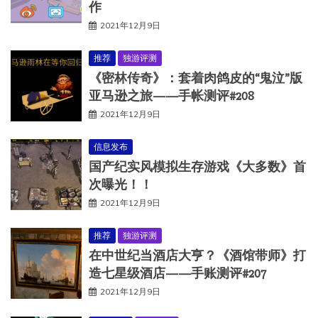
作
2021年12月9日
推荐
独游评测
《密林传奇》：套着肉鸽皮的“鬼泣”版
亚马逊之旅——手帐测评#208
2021年12月9日
信息发布
国产纪实风模拟生存游戏《大多数》首
次曝光！！
2021年12月9日
推荐
独游评测
在中世纪当酒店大亨？《酒馆带师》打
造七星级酒店——手账测评#207
2021年12月9日