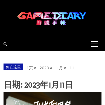
跳
至
内
容
羽风手帐姬
创造最好的内容
你在这里
主页
2023
1 月
11
日期:
2023年1月11日