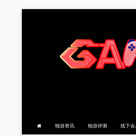
跳
至
内
容
羽风手帐姬
创造最好的内容
独游资讯
独游评测
线下会