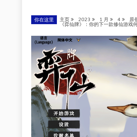
主页
2023
1 月
4
原
你在这里
《弈仙牌》：你的下一款修仙游戏何