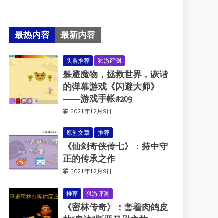
最热内容
最新内容
头条推荐
独游评测
躲避魔物，拯救世界，诙谐
的弹幕游戏《闪避大师》
——游戏手帐#209
2021年12月9日
原创文章
推荐
《仙剑奇侠传七》：持中守
正的传承之作
2021年12月9日
推荐
独游评测
《密林传奇》：套着肉鸽皮