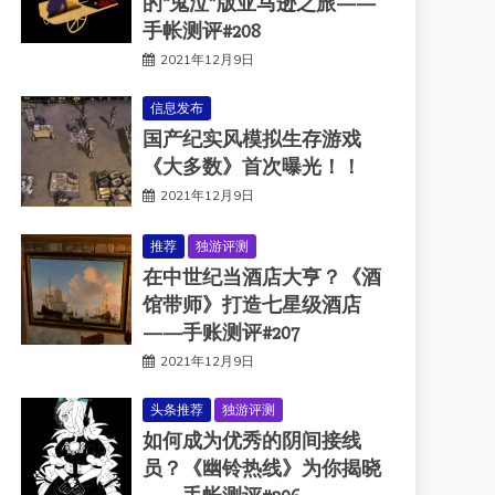
的“鬼泣”版亚马逊之旅——
手帐测评#208
2021年12月9日
信息发布
国产纪实风模拟生存游戏
《大多数》首次曝光！！
2021年12月9日
推荐
独游评测
在中世纪当酒店大亨？《酒
馆带师》打造七星级酒店
——手账测评#207
2021年12月9日
头条推荐
独游评测
如何成为优秀的阴间接线
员？《幽铃热线》为你揭晓