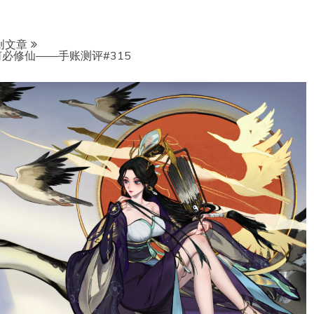
创文章
必修仙——手账测评#315