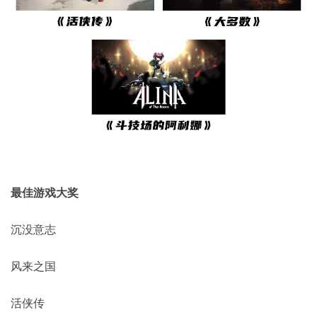
最佳游戏大奖
沉没意志
风来之国
活侠传