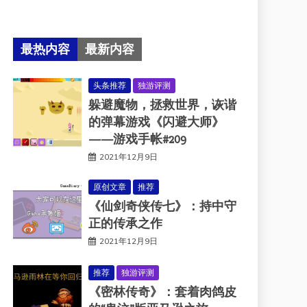
最热内容
最新内容
头条推荐
独游评测
躲避魔物，拯救世界，诙谐
的弹幕游戏《闪避大师》
——游戏手帐#209
2021年12月9日
原创文章
推荐
《仙剑奇侠传七》：持中守
正的传承之作
2021年12月9日
推荐
独游评测
《密林传奇》：套着肉鸽皮