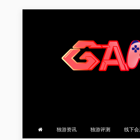
跳
至
内
容
羽风手帐姬
创造最好的内容
独游资讯
独游评测
线下会