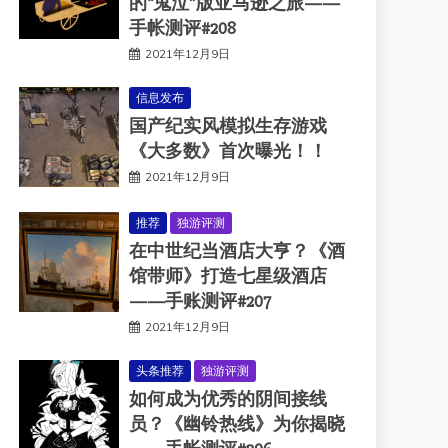
的“鬼泣”版亚马逊之旅——
手帐测评#208
2021年12月9日
信息发布
国产纪实风模拟生存游戏
《大多数》首次曝光！！
2021年12月9日
推荐
独游评测
在中世纪当酒店大亨？《酒
馆带师》打造七星级酒店
——手账测评#207
2021年12月9日
头条推荐
独游评测
如何成为优秀的阴间接线
员？《幽铃热线》为你揭晓